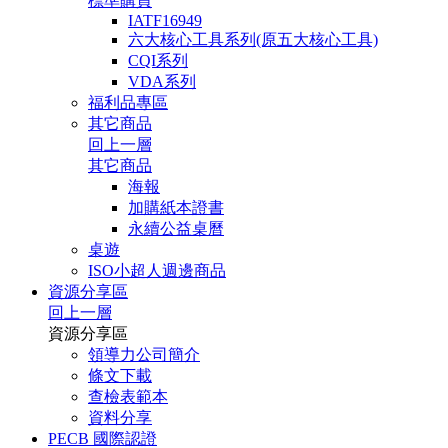
標準購買
IATF16949
六大核心工具系列(原五大核心工具)
CQI系列
VDA系列
福利品專區
其它商品
回上一層
其它商品
海報
加購紙本證書
永續公益桌曆
桌遊
ISO小超人週邊商品
資源分享區
回上一層
資源分享區
領導力公司簡介
條文下載
查檢表範本
資料分享
PECB 國際認證