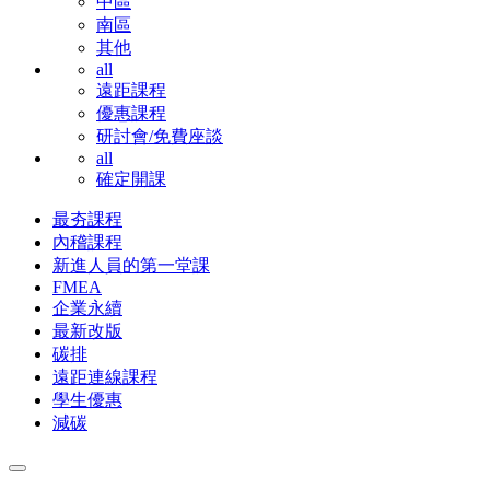
中區
南區
其他
all
遠距課程
優惠課程
研討會/免費座談
all
確定開課
最夯課程
內稽課程
新進人員的第一堂課
FMEA
企業永續
最新改版
碳排
遠距連線課程
學生優惠
減碳