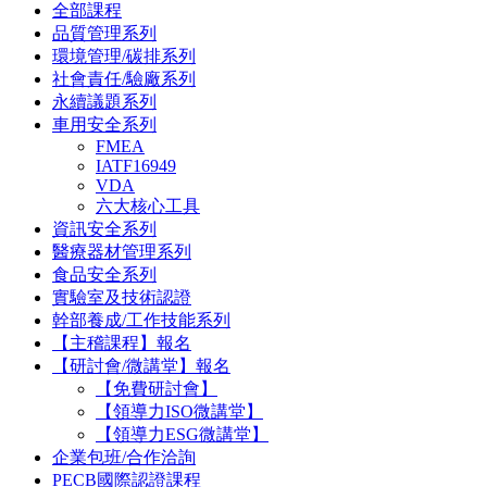
全部課程
品質管理系列
環境管理/碳排系列
社會責任/驗廠系列
永續議題系列
車用安全系列
FMEA
IATF16949
VDA
六大核心工具
資訊安全系列
醫療器材管理系列
食品安全系列
實驗室及技術認證
幹部養成/工作技能系列
【主稽課程】報名
【研討會/微講堂】報名
【免費研討會】
【領導力ISO微講堂】
【領導力ESG微講堂】
企業包班/合作洽詢
PECB國際認證課程