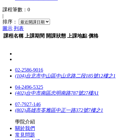
課程筆數：0
|
排序：
圖示
列表
課程名稱
上課
期間
開課
狀態
上課
地點
價格
02-2586-9016
(104)台北市中山區中山北路二段185號12樓之1
04-2496-5325
(402)台中市南區忠明南路787號27樓A1
07-7927-146
(802)高雄市苓雅區中正一路372號7樓之1
學院介紹
關於我們
常見問題