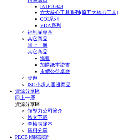
標準購買
IATF16949
六大核心工具系列(原五大核心工具)
CQI系列
VDA系列
福利品專區
其它商品
回上一層
其它商品
海報
加購紙本證書
永續公益桌曆
桌遊
ISO小超人週邊商品
資源分享區
回上一層
資源分享區
領導力公司簡介
條文下載
查檢表範本
資料分享
PECB 國際認證