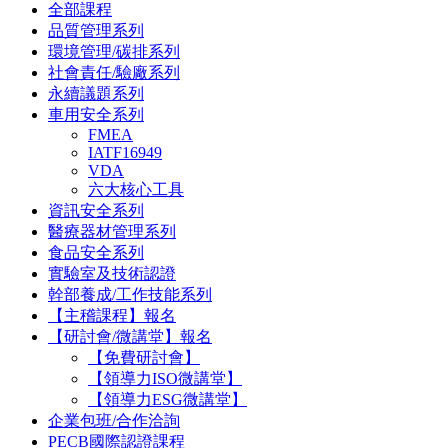
全部課程
品質管理系列
環境管理/碳排系列
社會責任/驗廠系列
永續議題系列
車用安全系列
FMEA
IATF16949
VDA
六大核心工具
資訊安全系列
醫療器材管理系列
食品安全系列
實驗室及技術認證
幹部養成/工作技能系列
【主稽課程】報名
【研討會/微講堂】報名
【免費研討會】
【領導力ISO微講堂】
【領導力ESG微講堂】
企業包班/合作洽詢
PECB國際認證課程