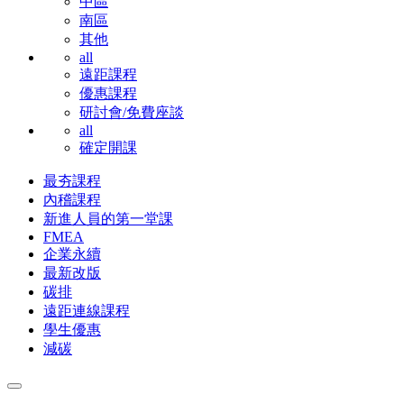
中區
南區
其他
all
遠距課程
優惠課程
研討會/免費座談
all
確定開課
最夯課程
內稽課程
新進人員的第一堂課
FMEA
企業永續
最新改版
碳排
遠距連線課程
學生優惠
減碳