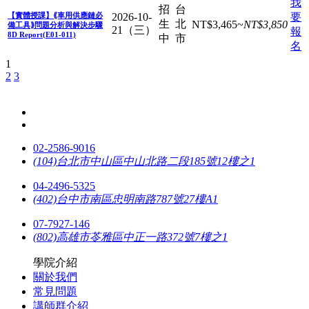
我
招
台
【實體授課】⟪車用供應鏈必
2026-10-
要
生
北
NT$
3,465
~
NT$
3,850
備工具⟫問題分析與解決步驟
21（三）
報
8D Report(E01-011)
中
市
名
1
2
3
02-2586-9016
(104)台北市中山區中山北路二段185號12樓之1
04-2496-5325
(402)台中市南區忠明南路787號27樓A1
07-7927-146
(802)高雄市苓雅區中正一路372號7樓之1
學院介紹
關於我們
常見問題
講師群介紹