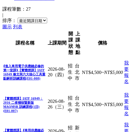
課程筆數：27
|
排序：
圖示
列表
開
上
課
課
課程名稱
上課
期間
價格
狀
地
態
點
我
招
台
⟪進入車用電子供應鏈必修的
2026-08-
要
第一堂課⟫【實體授課】IATF
生
北
NT$
4,500
~
NT$
5,000
20（四）
16949 條文與六大核心工具重
報
中
市
點解析訓練課程(E01-008)
名
我
招
台
【實體授課】IATF 16949：
2026-08-
要
2016 二者稽核暨新版
生
北
NT$
4,500
~
NT$
5,000
26（三）
MAQMSR 訓練課程(1日)
報
中
市
(E01-007)
名
我
招
新
【實體授課】⟪車用供應鏈必
2026-09-
要