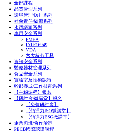
全部課程
品質管理系列
環境管理/碳排系列
社會責任/驗廠系列
永續議題系列
車用安全系列
FMEA
IATF16949
VDA
六大核心工具
資訊安全系列
醫療器材管理系列
食品安全系列
實驗室及技術認證
幹部養成/工作技能系列
【主稽課程】報名
【研討會/微講堂】報名
【免費研討會】
【領導力ISO微講堂】
【領導力ESG微講堂】
企業包班/合作洽詢
PECB國際認證課程