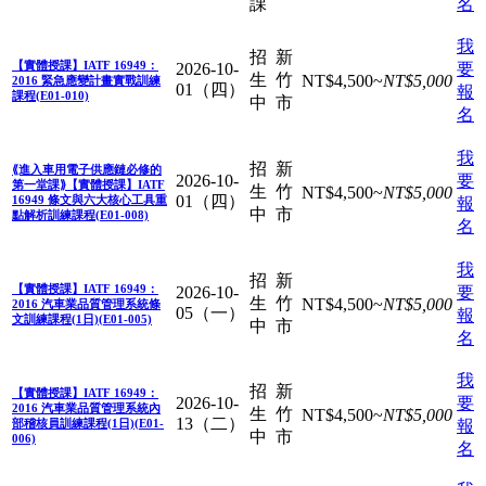
課
名
我
招
新
【實體授課】IATF 16949：
2026-10-
要
生
竹
NT$
4,500
~
NT$
5,000
2016 緊急應變計畫實戰訓練
01（四）
報
課程(E01-010)
中
市
名
我
招
新
⟪進入車用電子供應鏈必修的
2026-10-
要
第一堂課⟫【實體授課】IATF
生
竹
NT$
4,500
~
NT$
5,000
01（四）
16949 條文與六大核心工具重
報
中
市
點解析訓練課程(E01-008)
名
我
招
新
【實體授課】IATF 16949：
2026-10-
要
生
竹
NT$
4,500
~
NT$
5,000
2016 汽車業品質管理系統條
05（一）
報
文訓練課程(1日)(E01-005)
中
市
名
我
招
新
【實體授課】IATF 16949：
2026-10-
要
2016 汽車業品質管理系統內
生
竹
NT$
4,500
~
NT$
5,000
13（二）
部稽核員訓練課程(1日)(E01-
報
中
市
006)
名