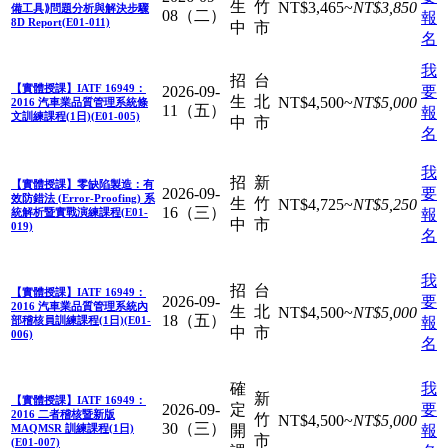
生
竹
NT$
3,465
~
NT$
3,850
備工具⟫問題分析與解決步驟
08（二）
報
8D Report(E01-011)
中
市
名
我
招
台
【實體授課】IATF 16949：
2026-09-
要
生
北
NT$
4,500
~
NT$
5,000
2016 汽車業品質管理系統條
11（五）
報
文訓練課程(1日)(E01-005)
中
市
名
我
招
新
【實體授課】零缺陷製造：有
2026-09-
要
效防錯法 (Error-Proofing) 系
生
竹
NT$
4,725
~
NT$
5,250
16（三）
統解析暨實戰演練課程(E01-
報
中
市
019)
名
我
招
台
【實體授課】IATF 16949：
2026-09-
要
2016 汽車業品質管理系統內
生
北
NT$
4,500
~
NT$
5,000
18（五）
部稽核員訓練課程(1日)(E01-
報
中
市
006)
名
確
我
新
【實體授課】IATF 16949：
2026-09-
定
要
2016 二者稽核暨新版
竹
NT$
4,500
~
NT$
5,000
30（三）
MAQMSR 訓練課程(1日)
開
報
市
(E01-007)