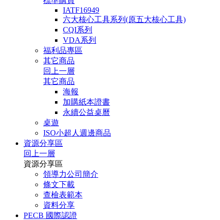
標準購買
IATF16949
六大核心工具系列(原五大核心工具)
CQI系列
VDA系列
福利品專區
其它商品
回上一層
其它商品
海報
加購紙本證書
永續公益桌曆
桌遊
ISO小超人週邊商品
資源分享區
回上一層
資源分享區
領導力公司簡介
條文下載
查檢表範本
資料分享
PECB 國際認證