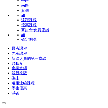
中區
南區
其他
all
遠距課程
優惠課程
研討會/免費座談
all
確定開課
最夯課程
內稽課程
新進人員的第一堂課
FMEA
企業永續
最新改版
碳排
遠距連線課程
學生優惠
減碳