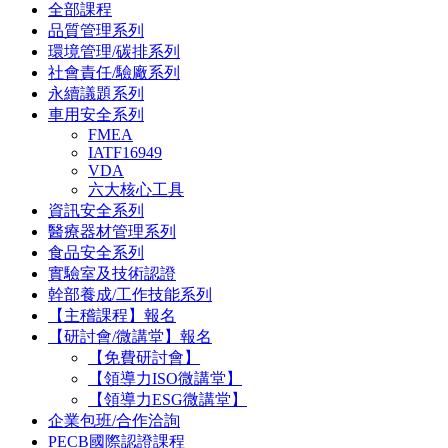
全部課程
品質管理系列
環境管理/碳排系列
社會責任/驗廠系列
永續議題系列
車用安全系列
FMEA
IATF16949
VDA
六大核心工具
資訊安全系列
醫療器材管理系列
食品安全系列
實驗室及技術認證
幹部養成/工作技能系列
【主稽課程】報名
【研討會/微講堂】報名
【免費研討會】
【領導力ISO微講堂】
【領導力ESG微講堂】
企業包班/合作洽詢
PECB國際認證課程