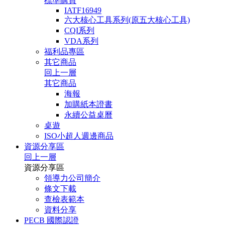
標準購買
IATF16949
六大核心工具系列(原五大核心工具)
CQI系列
VDA系列
福利品專區
其它商品
回上一層
其它商品
海報
加購紙本證書
永續公益桌曆
桌遊
ISO小超人週邊商品
資源分享區
回上一層
資源分享區
領導力公司簡介
條文下載
查檢表範本
資料分享
PECB 國際認證