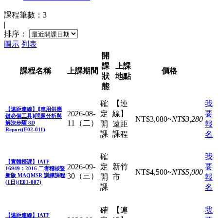
課程筆數：3
|
排序：
圖示
列表
開
課
上課
課程名稱
上課
期間
價格
狀
地點
態
確
【連
我
【遠距連線】⟪車用供應
2026-08-
定
線】
要
鏈必備工具⟫問題分析與
NT$
3,080
~
NT$
3,280
11（二）
解決步驟 8D
開
遠距
報
Report(E02-011)
課
課程
名
確
我
【實體授課】IATF
2026-09-
定
新竹
要
16949：2016 二者稽核暨
NT$
4,500
~
NT$
5,000
30（三）
新版 MAQMSR 訓練課程
開
市
報
(1日)(E01-007)
課
名
確
【連
我
【遠距連線】IATF