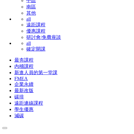
中區
南區
其他
all
遠距課程
優惠課程
研討會/免費座談
all
確定開課
最夯課程
內稽課程
新進人員的第一堂課
FMEA
企業永續
最新改版
碳排
遠距連線課程
學生優惠
減碳