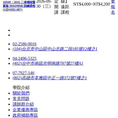
2026-09-
定
線】
要
16949：2016 二者稽核暨
NT$
4,000
~
NT$
4,200
30（三）
新版 MAQMSR 訓練課程
開
遠距
報
(1日)(E02-007)
課
課程
名
02-2586-9016
(104)台北市中山區中山北路二段185號12樓之1
04-2496-5325
(402)台中市南區忠明南路787號27樓A1
07-7927-146
(802)高雄市苓雅區中正一路372號7樓之1
學院介紹
關於我們
常見問題
講師群介紹
企業優惠專區
政府補助專區