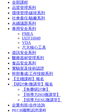
全部課程
品質管理系列
環境管理/碳排系列
社會責任/驗廠系列
永續議題系列
車用安全系列
FMEA
IATF16949
VDA
六大核心工具
資訊安全系列
醫療器材管理系列
食品安全系列
實驗室及技術認證
幹部養成/工作技能系列
【主稽課程】報名
【研討會/微講堂】報名
【免費研討會】
【領導力ISO微講堂】
【領導力ESG微講堂】
企業包班/合作洽詢
PECB國際認證課程