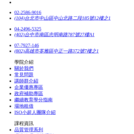
02-2586-9016
(104)台北市中山區中山北路二段185號12樓之1
04-2496-5325
(402)台中市南區忠明南路787號27樓A1
07-7927-146
(802)高雄市苓雅區中正一路372號7樓之1
學院介紹
關於我們
常見問題
講師群介紹
企業優惠專區
政府補助專區
繼續教育學分指南
場地租借
ISO小超人團隊介紹
課程資訊
品質管理系列