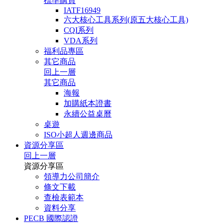
標準購買
IATF16949
六大核心工具系列(原五大核心工具)
CQI系列
VDA系列
福利品專區
其它商品
回上一層
其它商品
海報
加購紙本證書
永續公益桌曆
桌遊
ISO小超人週邊商品
資源分享區
回上一層
資源分享區
領導力公司簡介
條文下載
查檢表範本
資料分享
PECB 國際認證