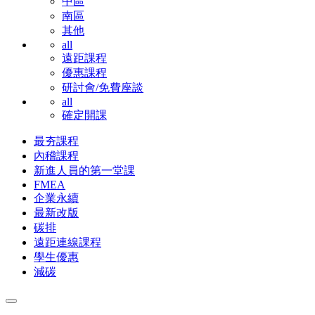
中區
南區
其他
all
遠距課程
優惠課程
研討會/免費座談
all
確定開課
最夯課程
內稽課程
新進人員的第一堂課
FMEA
企業永續
最新改版
碳排
遠距連線課程
學生優惠
減碳