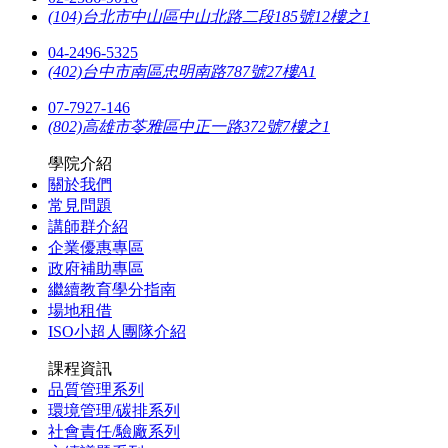
(104)台北市中山區中山北路二段185號12樓之1
04-2496-5325
(402)台中市南區忠明南路787號27樓A1
07-7927-146
(802)高雄市苓雅區中正一路372號7樓之1
學院介紹
關於我們
常見問題
講師群介紹
企業優惠專區
政府補助專區
繼續教育學分指南
場地租借
ISO小超人團隊介紹
課程資訊
品質管理系列
環境管理/碳排系列
社會責任/驗廠系列