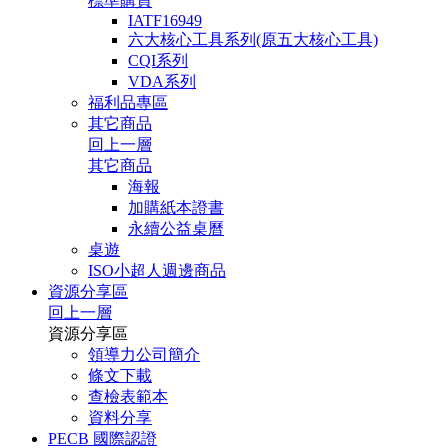
標準購買
IATF16949
六大核心工具系列(原五大核心工具)
CQI系列
VDA系列
福利品專區
其它商品
回上一層
其它商品
海報
加購紙本證書
永續公益桌曆
桌遊
ISO小超人週邊商品
資源分享區
回上一層
資源分享區
領導力公司簡介
條文下載
查檢表範本
資料分享
PECB 國際認證