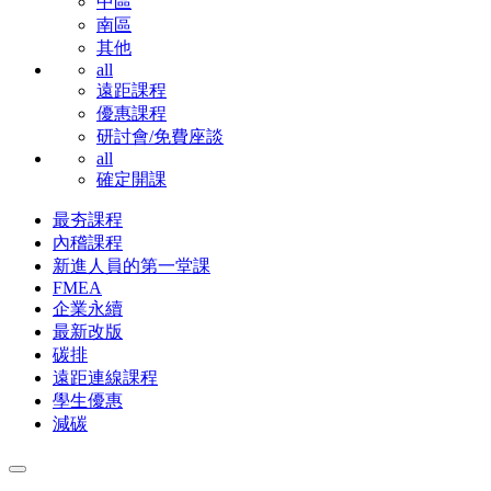
中區
南區
其他
all
遠距課程
優惠課程
研討會/免費座談
all
確定開課
最夯課程
內稽課程
新進人員的第一堂課
FMEA
企業永續
最新改版
碳排
遠距連線課程
學生優惠
減碳