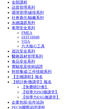
全部課程
品質管理系列
環境管理/碳排系列
社會責任/驗廠系列
永續議題系列
車用安全系列
FMEA
IATF16949
VDA
六大核心工具
資訊安全系列
醫療器材管理系列
食品安全系列
實驗室及技術認證
幹部養成/工作技能系列
【主稽課程】報名
【研討會/微講堂】報名
【免費研討會】
【領導力ISO微講堂】
【領導力ESG微講堂】
企業包班/合作洽詢
PECB國際認證課程