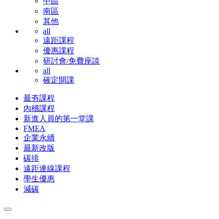
中區
南區
其他
all
遠距課程
優惠課程
研討會/免費座談
all
確定開課
最夯課程
內稽課程
新進人員的第一堂課
FMEA
企業永續
最新改版
碳排
遠距連線課程
學生優惠
減碳