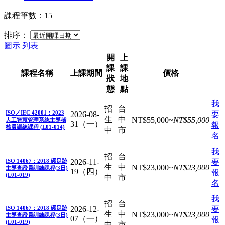
課程筆數：15
|
排序：
圖示
列表
開
上
課
課
課程名稱
上課
期間
價格
狀
地
態
點
我
招
台
ISO／IEC 42001：2023
2026-08-
要
生
中
NT$
55,000
~
NT$
55,000
人工智慧管理系統主導稽
31（一）
報
核員訓練課程 (L01-014)
中
市
名
我
招
台
ISO 14067：2018 碳足跡
2026-11-
要
生
中
NT$
23,000
~
NT$
23,000
主導查證員訓練課程(3日)
19（四）
報
(L01-019)
中
市
名
我
招
台
ISO 14067：2018 碳足跡
2026-12-
要
生
中
NT$
23,000
~
NT$
23,000
主導查證員訓練課程(3日)
07（一）
報
(L01-019)
中
市