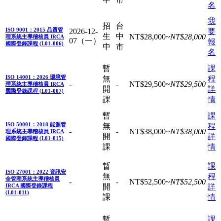
名
我
招
台
ISO 9001：2015 品質管
2026-12-
要
生
中
NT$
28,000
~
NT$
28,000
理系統主導稽核員 IRCA
07（一）
報
國際登錄課程 (L01-006)
中
市
名
暫
課
ISO 14001：2026 環境管
無
程
-
-
NT$
29,500
~
NT$
29,500
理系統主導稽核員 IRCA
開
詳
國際登錄課程 (L01-007)
課
情
暫
課
ISO 50001：2018 能源管
無
程
-
-
NT$
38,000
~
NT$
38,000
理系統主導稽核員 IRCA
開
詳
國際登錄課程 (L01-015)
課
情
暫
課
ISO 27001：2022 資訊安
無
程
全管理系統主導稽核員
-
-
NT$
52,500
~
NT$
52,500
IRCA 國際登錄課程
開
詳
(L01-011)
課
情
暫
課