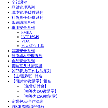
全部課程
品質管理系列
環境管理/碳排系列
社會責任/驗廠系列
永續議題系列
車用安全系列
FMEA
IATF16949
VDA
六大核心工具
資訊安全系列
醫療器材管理系列
食品安全系列
實驗室及技術認證
幹部養成/工作技能系列
【主稽課程】報名
【研討會/微講堂】報名
【免費研討會】
【領導力ISO微講堂】
【領導力ESG微講堂】
企業包班/合作洽詢
PECB國際認證課程