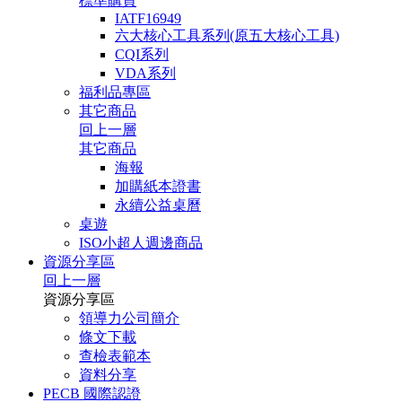
標準購買
IATF16949
六大核心工具系列(原五大核心工具)
CQI系列
VDA系列
福利品專區
其它商品
回上一層
其它商品
海報
加購紙本證書
永續公益桌曆
桌遊
ISO小超人週邊商品
資源分享區
回上一層
資源分享區
領導力公司簡介
條文下載
查檢表範本
資料分享
PECB 國際認證