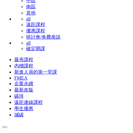
中區
南區
其他
all
遠距課程
優惠課程
研討會/免費座談
all
確定開課
最夯課程
內稽課程
新進人員的第一堂課
FMEA
企業永續
最新改版
碳排
遠距連線課程
學生優惠
減碳