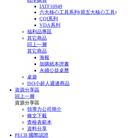
標準購買
IATF16949
六大核心工具系列(原五大核心工具)
CQI系列
VDA系列
福利品專區
其它商品
回上一層
其它商品
海報
加購紙本證書
永續公益桌曆
桌遊
ISO小超人週邊商品
資源分享區
回上一層
資源分享區
領導力公司簡介
條文下載
查檢表範本
資料分享
PECB 國際認證