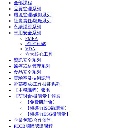
全部課程
品質管理系列
環境管理/碳排系列
社會責任/驗廠系列
永續議題系列
車用安全系列
FMEA
IATF16949
VDA
六大核心工具
資訊安全系列
醫療器材管理系列
食品安全系列
實驗室及技術認證
幹部養成/工作技能系列
【主稽課程】報名
【研討會/微講堂】報名
【免費研討會】
【領導力ISO微講堂】
【領導力ESG微講堂】
企業包班/合作洽詢
PECB國際認證課程