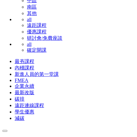
中區
南區
其他
all
遠距課程
優惠課程
研討會/免費座談
all
確定開課
最夯課程
內稽課程
新進人員的第一堂課
FMEA
企業永續
最新改版
碳排
遠距連線課程
學生優惠
減碳