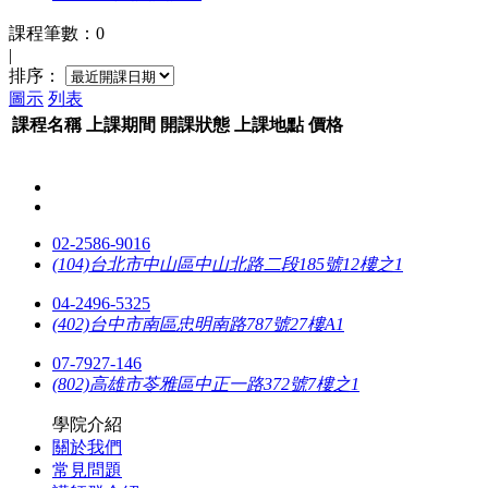
課程筆數：0
|
排序：
圖示
列表
課程名稱
上課
期間
開課
狀態
上課
地點
價格
02-2586-9016
(104)台北市中山區中山北路二段185號12樓之1
04-2496-5325
(402)台中市南區忠明南路787號27樓A1
07-7927-146
(802)高雄市苓雅區中正一路372號7樓之1
學院介紹
關於我們
常見問題