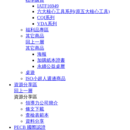
標準購買
IATF16949
六大核心工具系列(原五大核心工具)
CQI系列
VDA系列
福利品專區
其它商品
回上一層
其它商品
海報
加購紙本證書
永續公益桌曆
桌遊
ISO小超人週邊商品
資源分享區
回上一層
資源分享區
領導力公司簡介
條文下載
查檢表範本
資料分享
PECB 國際認證