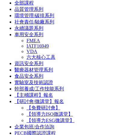
全部課程
品質管理系列
環境管理/碳排系列
社會責任/驗廠系列
永續議題系列
車用安全系列
FMEA
IATF16949
VDA
六大核心工具
資訊安全系列
醫療器材管理系列
食品安全系列
實驗室及技術認證
幹部養成/工作技能系列
【主稽課程】報名
【研討會/微講堂】報名
【免費研討會】
【領導力ISO微講堂】
【領導力ESG微講堂】
企業包班/合作洽詢
PECB國際認證課程