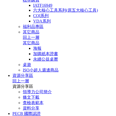
標準購買
IATF16949
六大核心工具系列(原五大核心工具)
CQI系列
VDA系列
福利品專區
其它商品
回上一層
其它商品
海報
加購紙本證書
永續公益桌曆
桌遊
ISO小超人週邊商品
資源分享區
回上一層
資源分享區
領導力公司簡介
條文下載
查檢表範本
資料分享
PECB 國際認證