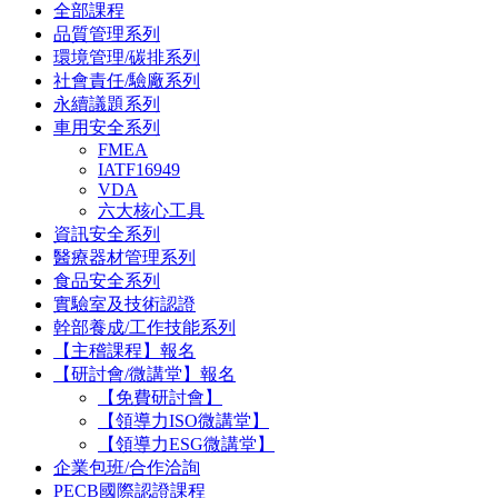
全部課程
品質管理系列
環境管理/碳排系列
社會責任/驗廠系列
永續議題系列
車用安全系列
FMEA
IATF16949
VDA
六大核心工具
資訊安全系列
醫療器材管理系列
食品安全系列
實驗室及技術認證
幹部養成/工作技能系列
【主稽課程】報名
【研討會/微講堂】報名
【免費研討會】
【領導力ISO微講堂】
【領導力ESG微講堂】
企業包班/合作洽詢
PECB國際認證課程