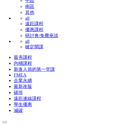
中區
南區
其他
all
遠距課程
優惠課程
研討會/免費座談
all
確定開課
最夯課程
內稽課程
新進人員的第一堂課
FMEA
企業永續
最新改版
碳排
遠距連線課程
學生優惠
減碳