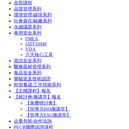
全部課程
品質管理系列
環境管理/碳排系列
社會責任/驗廠系列
永續議題系列
車用安全系列
FMEA
IATF16949
VDA
六大核心工具
資訊安全系列
醫療器材管理系列
食品安全系列
實驗室及技術認證
幹部養成/工作技能系列
【主稽課程】報名
【研討會/微講堂】報名
【免費研討會】
【領導力ISO微講堂】
【領導力ESG微講堂】
企業包班/合作洽詢
PECB國際認證課程