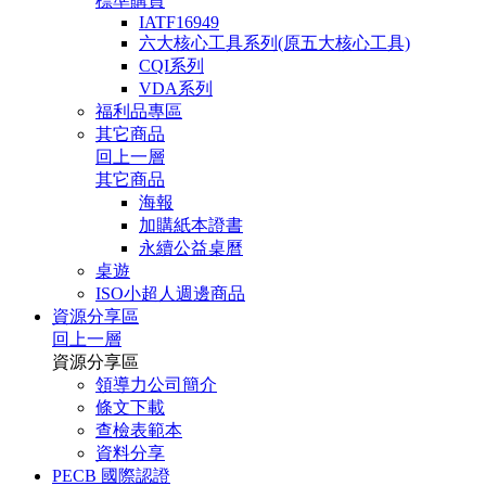
標準購買
IATF16949
六大核心工具系列(原五大核心工具)
CQI系列
VDA系列
福利品專區
其它商品
回上一層
其它商品
海報
加購紙本證書
永續公益桌曆
桌遊
ISO小超人週邊商品
資源分享區
回上一層
資源分享區
領導力公司簡介
條文下載
查檢表範本
資料分享
PECB 國際認證