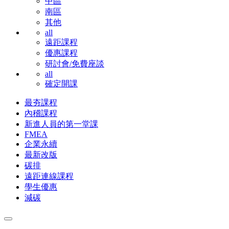
中區
南區
其他
all
遠距課程
優惠課程
研討會/免費座談
all
確定開課
最夯課程
內稽課程
新進人員的第一堂課
FMEA
企業永續
最新改版
碳排
遠距連線課程
學生優惠
減碳