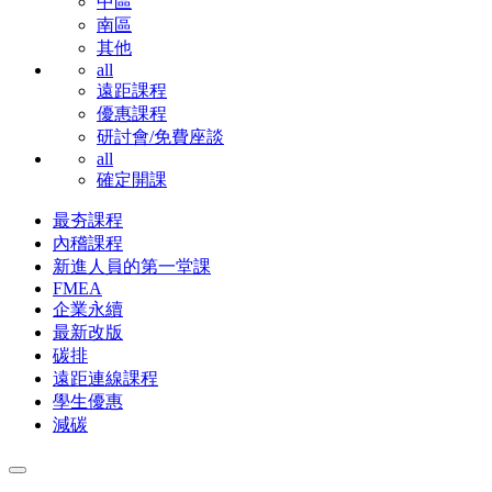
中區
南區
其他
all
遠距課程
優惠課程
研討會/免費座談
all
確定開課
最夯課程
內稽課程
新進人員的第一堂課
FMEA
企業永續
最新改版
碳排
遠距連線課程
學生優惠
減碳