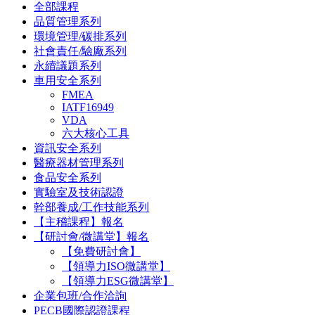
全部課程
品質管理系列
環境管理/碳排系列
社會責任/驗廠系列
永續議題系列
車用安全系列
FMEA
IATF16949
VDA
六大核心工具
資訊安全系列
醫療器材管理系列
食品安全系列
實驗室及技術認證
幹部養成/工作技能系列
【主稽課程】報名
【研討會/微講堂】報名
【免費研討會】
【領導力ISO微講堂】
【領導力ESG微講堂】
企業包班/合作洽詢
PECB國際認證課程