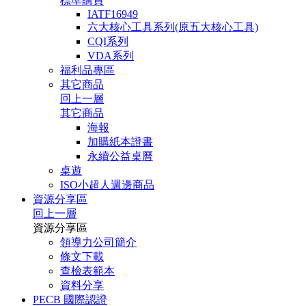
標準購買
IATF16949
六大核心工具系列(原五大核心工具)
CQI系列
VDA系列
福利品專區
其它商品
回上一層
其它商品
海報
加購紙本證書
永續公益桌曆
桌遊
ISO小超人週邊商品
資源分享區
回上一層
資源分享區
領導力公司簡介
條文下載
查檢表範本
資料分享
PECB 國際認證