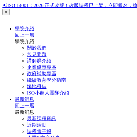
📢ISO 14001：2026 正式改版！改版課程已上架，立即報
×
學院介紹
回上一層
學院介紹
關於我們
常見問題
講師群介紹
企業優惠專區
政府補助專區
繼續教育學分指南
場地租借
ISO小超人團隊介紹
最新消息
回上一層
最新消息
最新課程資訊
近期活動
課程電子報